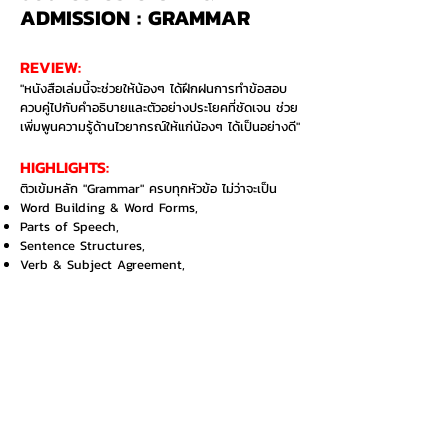
ADMISSION : GRAMMAR
REVIEW:
"หนังสือเล่มนี้จะช่วยให้น้องๆ ได้ฝึกฝนการทำข้อสอบ
ควบคู่ไปกับคำอธิบายและตัวอย่างประโยคที่ชัดเจน ช่วย
เพิ่มพูนความรู้ด้านไวยากรณ์ให้แก่น้องๆ ได้เป็นอย่างดี"
HIGHLIGHTS:​
ติวเข้มหลัก "Grammar" ครบทุกหัวข้อ ไม่ว่าจะเป็น
Word Building & Word Forms,
Parts of Speech,
Sentence Structures,
Verb & Subject Agreement,
Conditional Sentences,
Tenses และ
Active and Passive Voices
ด้วยเทคนิคการจำสูตรลับ Grammar ขั้นเทพ พร้อม
แบบฝึกหัดทบทวนทีละหัวข้อ ตะลุยโจทย์ตรงแนว
ข้อสอบย้อนหลัง 10 ปี กว่า 1,500 ข้อ เพื่อทำเกรดใน
โรงเรียน และเพิ่มความมั่นใจก่อนลงสนามสอบจริง
อยากซื้อเล่มนี้