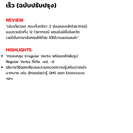
เร็ว (ฉบับปรับปรุง)
REVIEW:
"เล่มเดียวจบ! ครบทั้งกริยา 3 ช่องและหลักไวยากรณ์
แบบรวบรัดทั้ง 12 ไวยากรณ์ แถมยังมีชื่อจังหวัด
เวอร์ชั่นภาษาอังกฤษให้ด้วย ได้ใช้งานแน่นอนค่ะ"
HIGHLIGHTS:​
"ครอบคลุม Irregular Verbs พร้อมหลักผันรูป
Regular Verbs ที่เติม -ed, -d
อธิบายวิธีออกเสียงและรวมหมวดความรู้เสริมน่าสนใจ
มากมาย เช่น อักษรย่อน่ารู้ SMS แชต Emoticons
ฯลฯ
คำอ่านตามหลักสัทศาสตร์ (Phonetics) ออกเสียงถูก
ไม่อายใคร!"
อยากซื้อเล่มนี้