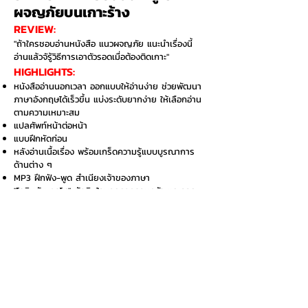
ผจญภัยบนเกาะร้าง
REVIEW:
"ถ้าใครชอบอ่านหนังสือ แนวผจญภัย แนะนำเรื่องนี้
อ่านแล้วจัรู้วิธีการเอาตัวรอดเมื่อต้องติดเกาะ"
HIGHLIGHTS:​
​หนังสืออ่านนอกเวลา ออกแบบให้อ่านง่าย ช่วยพัฒนา
ภาษาอังกฤษได้เร็วขึ้น แบ่งระดับยากง่าย ให้เลือกอ่าน
ตามความเหมาะสม
แปลศัพท์หน้าต่อหน้า
แบบฝึกหัดก่อน
หลังอ่านเนื้อเรื่อง พร้อมเกร็ดความรู้แบบบูรณาการ
ด้านต่าง ๆ
MP3 ฝึกฟัง-พูด สำเนียงเจ้าของภาษา
"โรบินสัน ครูโซ" ตัดสินใจบอกลาครอบครัว และออก
จากบ้านเพื่อไปเผชิญโลกกว้าง คืนหนึ่งขณะที่เขาล่อง
เรือกลางทะเล เกิดพายุโหมกระหน่ำรุนแรง ทำให้เรือ
อับปาง เพื่อน ๆ ของเขาที่อยู่บนเรือตายหมด โรบินสัน
โชคดีรอดชีวิต แต่กลับต้องไปติดอยู่บนเกาะร้างแห่ง
หนึ่ง เขาจะมีชีวิตรอดเพียงลำพังได้อย่างไร
อยากซื้อเล่มนี้