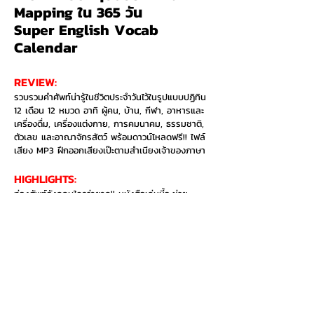
Mapping ใน 365 วัน
Super English Vocab
Calendar
REVIEW:
รวบรวมคำศัพท์น่ารู้ในชีวิตประจำวันไว้ในรูปแบบปฏิทิน
12 เดือน 12 หมวด อาทิ ผู้คน, บ้าน, กีฬา, อาหารและ
เครื่องดื่ม, เครื่องแต่งกาย, การคมนาคม, ธรรมชาติ,
ตัวเลข และอาณาจักรสัตว์ พร้อมดาวน์โหลดฟรี!! ไฟล์
เสียง MP3 ฝึกออกเสียงเป๊ะตามสำเนียงเจ้าของภาษา
HIGHLIGHTS:​
ท่องศัพท์อังกฤษใครว่ายาก!! หนังสือเล่มนี้จะช่วย
ให้การท่องศัพท์เป็นเรื่องที่ทำได้ง่ายในชีวิตประจำวัน
แล้วคลังศัพท์อังกฤษของคุณก็จะเพิ่มขึ้นโดยไม่รู้ตัว!
อยากซื้อเล่มนี้