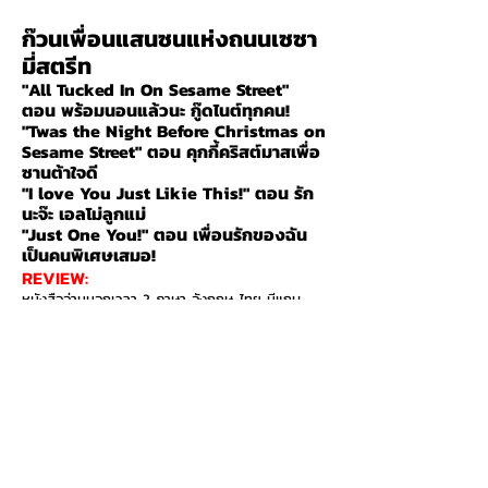
ก๊วนเพื่อนแสนซนแห่งถนนเซซา
มี่สตรีท
"All Tucked In On Sesame Street"
ตอน พร้อมนอนแล้วนะ กู๊ดไนต์ทุกคน!
"Twas the Night Before Christmas on
Sesame Street" ตอน คุกกี้คริสต์มาสเพื่อ
ซานต้าใจดี
"I love You Just Likie This!" ตอน รัก
นะจ๊ะ เอลโม่ลูกแม่
"Just One You!" ตอน เพื่อนรักของฉัน
เป็นคนพิเศษเสมอ!
REVIEW:
หนังสืออ่านนอกเวลา 2 ภาษา อังกฤษ-ไทย มีแถบ
ศัพท์น่ารู้ ช่วยให้อ่านได้ไหลลื่น ไม่สะดุด พร้อมคำอ่าน
ภาษาไทย ช่วยฝึกการออกเสียง ท้ายเล่มเสริมด้วย
เกร็ดความรู้และเกมหรรษา ฝึกทักษะการแก้ปัญหา
ทบทวนคำศัพท์และความรู้ที่ได้จากการอ่าน ช่วยฝึก
น้องๆ หนูๆให้เติบโตอย่างมีคุณภาพ
HIGHLIGHTS:​
- จากตัวละครยอดฮิตตลอดกาล สู่หนังสืออ่านนอก
เวลา นิทาน 2 ภาษา อังกฤษ-ไทย