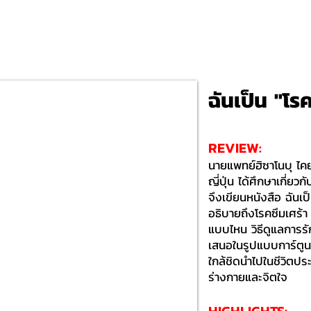
ฉันเป็น "โร
REVIEW:
นายแพทย์ฮิซาโนบุ ไ
ญี่ปุ่น ได้ศึกษาเกี่ยว
จึงเขียนหนังสือ ฉันเป็
อธิบายถึงโรคซึมเศร้า 
แบบไหน วิธีดูแลการร
เสนอในรูปแบบการ์ตูนสวย
ใกล้ชิดนำไปในชีวิตประ
ร่างกายและจิตใจ