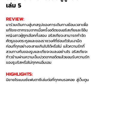
เล่ม 5
REVIEW:
มาร่วมเดินทางสู่บทสรุปของการเดินทางย้อนเวลาเพื่อ
แก้ไขชะตากรรมจากเมื่อครั้งอดีตของอริสเทียและจีอึน
หญิงสาวผู้ถูกเลือกทั้งสอง อริสเทียจะสามารถกำจัด
ศัตรูของตระกูลและของราชวงศ์ที่ซ่อนตัวในเงามืด
ก่อนที่ทุกอย่างจะสายเกินไปได้หรือไม่ แล้วความรักที่
สวนทางกันของรูบและเทียจะจบลงอย่างไร อริสเทียจะ
ก้าวข้ามผ่านความเจ็บปวดจากอดีตแล้วยอมรับความรัก
ของรูบริสหรือไม่ทุกคนอิ่มเอม
HIGHLIGHTS:​
นิยายโรแมนซ์แฟนตาซีเล่มต่อที่ทุกคนรอคอย สู่เว็บตูน
สุดฮิตที่ทุกคนชื่นชอบ
อยากซื้อเล่มนี้