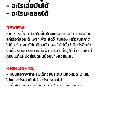
- อะไรเอ่ยบินได้
- อะไรนะลอยได้
REVIEW:
เด็ก ๆ รู้มั้ยว่า โลกใบนี้ไม่ได้มีแค่นกที่บินได้ และไม่ได้มี
แค่เรือที่ลอยได้ เพราะพืช สัตว์ สิ่งของ หรือสิ่งที่คาด
ไม่ถึง ก็อาจทำได้เหมือนกัน สงสัยใช่มั้ยว่ามีอะไรอีกบ้าง
งั้นก็เตรียมตัวทะยานขึ้นฟ้า แล้วดำดิ่งสู่ใต้น้ำ ร่วมหาคำ
ตอบไปกับหนังสือชุดหนูน้อยช่างสงสัยเลย!
HIGHLIGHTS:​
- หนังสือภาพสำหรับเด็กวัยประถม มีทั้งหมด 2 เล่ม
ได้แก่ อะไรเอ่ยบินได้, อะไรนะลอยได้
- เต็มไปด้วยความรู้สั้น ๆ เข้าใจง่าย พร้อมภาพ
ประกอบสีสันสดใส
- ช่วยเพิ่มความรู้รอบตัว เกี่ยวกับสิ่งที่บินได้และสิ่งที่
ลอยได้ ไม่ว่าจะเป็นพืช สัตว์ สิ่งของ ทั้งอยู่บนบก ในน้ำ
และนอกโลก
อยากซื้อเล่มนี้