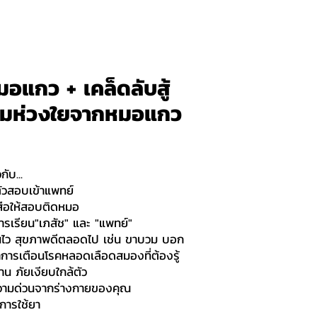
มอแกว + เคล็ดลับสู้
ามห่วงใยจากหมอแกว
กับ...
ตัวสอบเข้าแพทย์
งสือให้สอบติดหมอ
รเรียน"เภสัช" และ "แพทย์"
งกันไว สุขภาพดีตลอดไป เช่น ขาบวม บอก
ต,อาการเตือนโรคหลอดเลือดสมองที่ต้องรู้
น ภัยเงียบใกล้ตัว
ความด่วนจากร่างกายของคุณ
ับการใช้ยา