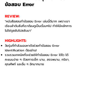
ข้อสอบ Error
REVIEW:
"หนังสือสอนทำข้อสอบ Error เล่มนี้ดีมาก เพราะเขา
เรียงลำดับสิ่งที่เราต้องดูเป็นเรื่องๆไป ทำให้มีหลักการ
ไม่ใช่ดูสลับไปสลับมา"
HIGHLIGHTS:​
​วัยรุ่นที่กำลังมองหาตัวช่วยทำข้อสอบ Error
Identification ต้องอ่าน!
รวบรวมเทคนิคที่จะช่วยให้ทำข้อสอบ Error ได้ไว ได้
คะแนนง่าย ๆ ด้วยการเช็ก นาม, สรรพนาม, กริยา,
คุณศัพท์ และอื่น ๆ อีกมากมาย
อยากซื้อเล่มนี้