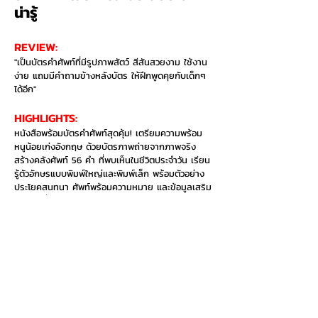
น่ารู้
REVIEW:
"เป็นบัตรคำศัพท์ที่มีรูปภาพสัตว์ สีสันสวยงาม ใช้งาน
ง่าย แถมมีคำถามข้างหลังบัตร ให้ฝึกพูดคุยกับเด็กๆ
ได้อีก"
HIGHLIGHTS:​
หนังสือพร้อมบัตรคำศัพท์สุดคุ้ม! เตรียมความพร้อม
หนูน้อยเก่งอังกฤษ ด้วยบัตรภาพถ่ายจากภาพจริง
สร้างคลังศัพท์ 56 คำ ที่พบเห็นในชีวิตประจำวัน เรียน
รู้ตัวอักษรแบบพิมพ์ใหญ่และพิมพ์เล็ก พร้อมตัวอย่าง
ประโยคสนทนา ศัพท์พร้อมความหมาย และข้อมูลเสริม
ความรู้เกี่ยวกับศัพท์
อยากซื้อเล่มนี้