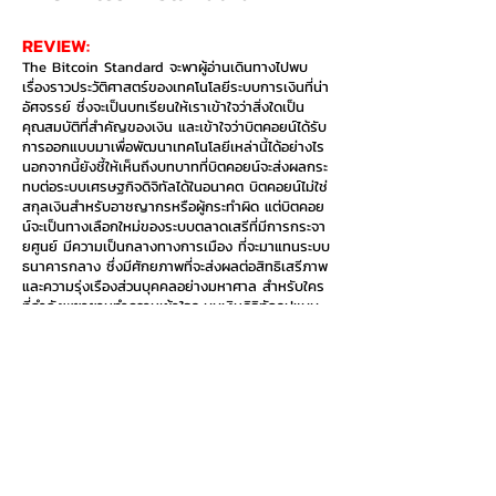
REVIEW:
The Bitcoin Standard จะพาผู้อ่านเดินทางไปพบ
เรื่องราวประวัติศาสตร์ของเทคโนโลยีระบบการเงินที่น่า
อัศจรรย์ ซึ่งจะเป็นบทเรียนให้เราเข้าใจว่าสิ่งใดเป็น
คุณสมบัติที่สำคัญของเงิน และเข้าใจว่าบิตคอยน์ได้รับ
การออกแบบมาเพื่อพัฒนาเทคโนโลยีเหล่านี้ได้อย่างไร
นอกจากนี้ยังชี้ให้เห็นถึงบทบาทที่บิตคอยน์จะส่งผลกระ
ทบต่อระบบเศรษฐกิจดิจิทัลได้ในอนาคต บิตคอยน์ไม่ใช่
สกุลเงินสำหรับอาชญากรหรือผู้กระทำผิด แต่บิตคอย
น์จะเป็นทางเลือกใหม่ของระบบตลาดเสรีที่มีการกระจา
ยศูนย์ มีความเป็นกลางทางการเมือง ที่จะมาแทนระบบ
ธนาคารกลาง ซึ่งมีศักยภาพที่จะส่งผลต่อสิทธิเสรีภาพ
และความรุ่งเรืองส่วนบุคคลอย่างมหาศาล สำหรับใคร
ที่กำลังพยายามทำความเข้าใจระบบเงินดิจิทัลรูปแบบ
ใหม่นี้ The Bitcoin Standard จะช่วยสร้างความ
กระจ่างให้คุณได้มากยิ่งขึ้น
HIGHLIGHTS:​
ระบบการเงินทางเลือกใหม่ไร้ศูนย์กลาง
อยากซื้อเล่มนี้