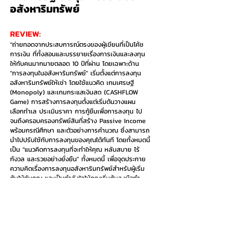
อสังหาริมทรัพย์
REVIEW:
"ถ่ายทอดจากประสบการณ์ตรงของผู้เขียนที่เป็นโค้ช
การเงิน ที่ทั้งสอนและบรรยายเรื่องการเงินและลงทุน
ให้กับคนมากมายตลอด 10 ปีที่ผ่าน โดยเฉพาะด้าน
"การลงทุนในอสังหาริมทรัพย์" เริ่มตั้งแต่การลงทุน
อสังหาริมทรัพย์ให้เช่า โดยใช้แนวคิด เกมเศรษฐี
(Monopoly) และเกมกระแสเงินสด (CASHFLOW
Game) การสร้างการลงทุนตั้งแต่เริ่มต้นวางแผน
เลือกทำเล ประเมินราคา การกู้ยืมเพื่อการลงทุน ไป
จนถึงครอบครองทรัพย์สินที่สร้าง Passive Income
พร้อมกรณีศึกษา และตัวอย่างการคำนวณ ซึ่งสามารถ
นำไปปรับใช้กับการลงทุนของคุณได้ทันที โดยทั้งหมดนี้
เป็น "แนวคิดการลงทุนที่จะทำให้คุณ หลับสบาย ไร้
กังวล และรวยอย่างยั่งยืน" ทั้งหมดนี้ เพื่อจุดประกาย
ความคิดเรื่องการลงทุนอสังหาริมทรัพย์สำหรับผู้เริ่ม
ต้นให้กับคุณ และเป็นกำลังใจให้คุณเริ่มต้นลงมือทำ
ด้วยหลักการง่ายๆ เพื่อให้คุณสามารถเรียนรู้ตลอด
เส้นทางการลงทุนของคุณเอง และเป็นคำตอบให้กับคน
วัยทำงาน หรือมนุษย์เงินเดือน ที่ชอบถามว่า "อยาก
เริ่มต้นลงทุน แต่ไม่รู้จะทำอย่างไร" หรือ "เป็นมนุษย์เงิน