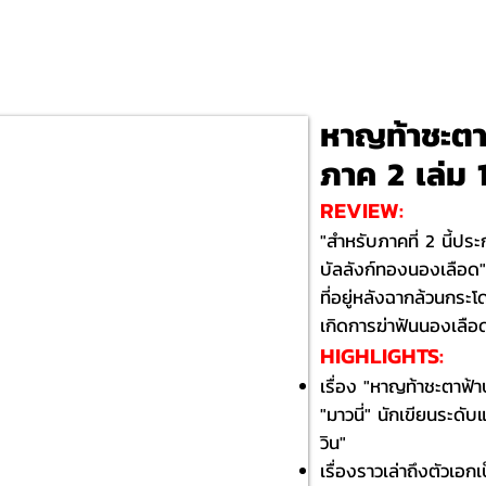
หาญท้าชะตา
ภาค 2 เล่ม 
REVIEW:
"สำหรับภาคที่ 2 นี้ป
บัลลังก์ทองนองเลือด" 
ที่อยู่หลังฉากล้วนกระโ
เกิดการฆ่าฟันนองเลือด
HIGHLIGHTS:​
​เรื่อง "หาญท้าชะตาฟ
"มาวนี่" นักเขียนระดับ
วิน"
เรื่องราวเล่าถึงตัวเอกเ