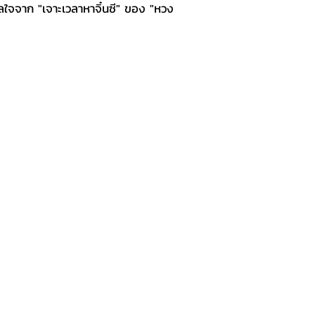
ลใจจาก "เจาะเวลาหาจิ๋นซี" ของ "หวง