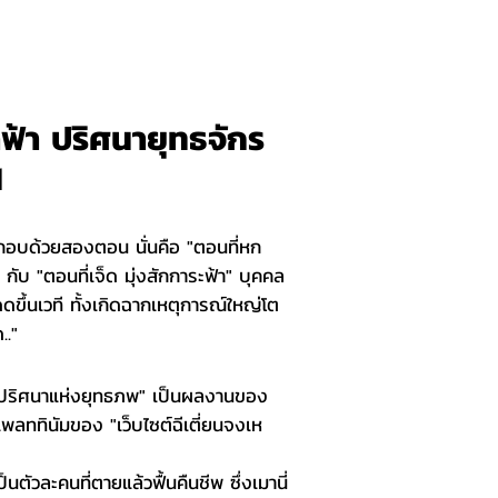
ฟ้า ปริศนายุทธจักร
1
ระกอบด้วยสองตอน นั่นคือ "ตอนที่หก
กับ "ตอนที่เจ็ด มุ่งสักการะฟ้า" บุคคล
ดดขึ้นเวที ทั้งเกิดฉากเหตุการณ์ใหญ่โต
.."
้าปริศนาแห่งยุทธภพ" เป็นผลงานของ
แพลททินัมของ "เว็บไซต์ฉีเตี่ยนจงเห
ป็นตัวละคนที่ตายแล้วฟื้นคืนชีพ ซึ่งเมานี่