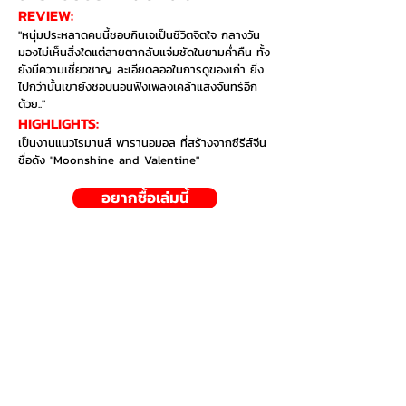
REVIEW:
"หนุ่มประหลาดคนนี้ชอบกินเจเป็นชีวิตจิตใจ กลางวัน
มองไม่เห็นสิ่งใดแต่สายตากลับแจ่มชัดในยามค่ำคืน ทั้ง
ยังมีความเชี่ยวชาญ ละเอียดลออในการดูของเก่า ยิ่ง
ไปกว่านั้นเขายังชอบนอนฟังเพลงเคล้าแสงจันทร์อีก
ด้วย.."
HIGHLIGHTS:​
เป็นงานแนวโรมานส์ พารานอมอล ที่สร้างจากซีรีส์จีน
ชื่อดัง "Moonshine and Valentine"
อยากซื้อเล่มนี้