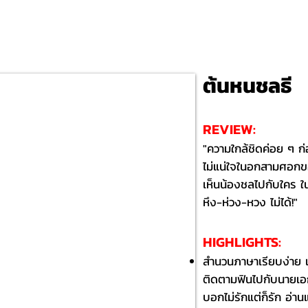
ต้นหนชลธี
REVIEW:
"ความใกล้ชิดค่อย ๆ ก่
ไม่แน่ใจในอกสามศอกขอ
เห็นน้องชลไปกับใคร 
หึง-ห่วง-หวง ไม่ได้!"
HIGHLIGHTS:​
​สำนวนภาษาเรียบง่าย เน
ติดตามฟินไปกับนายเ
บอกไม่รักแต่ก็รัก อ่าน