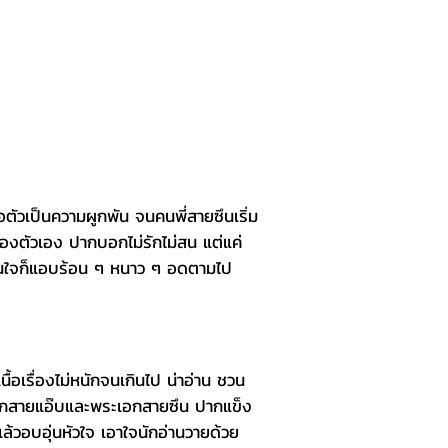
อตัวเป็นความผูกพัน จนคนพี่สายซึนเริ่ม
งตัวเอง ปากบอกไม่รักไม่สน แต่แค่
ในใจก็แอบร้อน ๆ หนาว ๆ อดตามไป
ื้อเรื่องไม่หนักจนเกินไป น่าอ่าน ชวน
อกสายแอ๊บและพระเอกสายซึน ปากแข็ง
แล้วอบอุ่นหัวใจ เอาใจนักอ่านวายด้วย